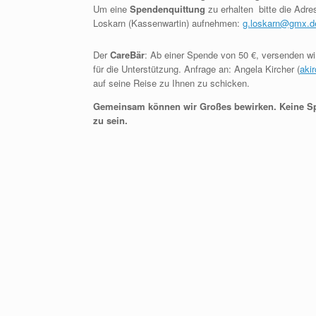
Um eine
Spendenquittung
zu erhalten bitte die Adr
Loskarn (Kassenwartin) aufnehmen:
g.loskarn@gmx.d
Der
CareBär
: Ab einer Spende von 50 €, versenden w
für die Unterstützung. Anfrage an: Angela Kircher (
aki
auf seine Reise zu Ihnen zu schicken.
Gemeinsam können wir Großes bewirken. Keine Spe
zu sein.