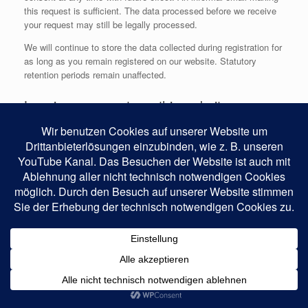
this request is sufficient. The data processed before we receive
your request may still be legally processed.
We will continue to store the data collected during registration for
as long as you remain registered on our website. Statutory
retention periods remain unaffected.
Leaving comments on this website
If you use the comment function on this site, the time at which
you created the comment and your email address will be stored
along with your comment, as well as your username, unless you
are posting anonymously.
Storage of the IP address
Our comment function stores the IP addresses of those users
who post comments. Since we do not check comments on our
site before they go live, we need this information to be able to
pursue action for illegal or slanderous content.
Subscribing to the comment feed