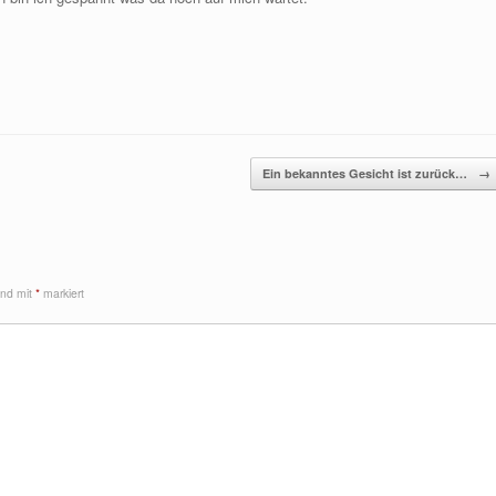
Ein bekanntes Gesicht ist zurück…
→
sind mit
*
markiert