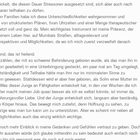
kelt, die diesen Dauer Stressoren ausgesetzt sind, sich aber auch nach
ran teilhaben zu dürfen.
eren Familien habe ich diese Unterschiedlichkeiten wahrgenommen und
 von strukturierten Plänen, fixen Uhrzeiten und einer Menge therapeutischer
etzt voll und ganz da. Mein wichtigstes Instrument ist meine Präsenz, der
einem Leben hier, auf Mumbais Straßen, alltagsrelevant und
erspektiven und Möglichkeiten, da wo ich mich zuerst verzweifelt danach
d, das ist heilend.
zählen, der mit so schwerer Behinderung geboren wurde, als das man ihn in
n gearbeitet) in eine Unterbringung gesteckt, ein paar mal am Tag umgelegt,
stständigkeit und Teilhabe hätte man ihm nur im minimalsten Sinne zu
n gewesen. Stattdessen wird er aber hier geboren, als Sohn einer Mutter im
. Was dieser Junge an Fähigkeiten entwickelt hat, in den vier Wochen die ich
tter macht meinen Job quasi besser als ich es selbst könnte, ist immer da,
ufopferungsvoller Liebe. Und der Junge entwickelt sich, langsam aber beständig,
 Körper hinaus. Das bewegt mich zutiefst, denn Hoffnung zu sehen, zu
inzige was man tun kann um zu unterstützen. Aber es scheint mir neben all
lichkeiten auch das einzig wirklich wichtige.
 noch mehr Einblick in meine Gedanken und Gefühlen vertraut zu geben. Doc
r ausarten würde (ich glaube mittendrin zu sein bedeutet auch einfach noch
in bin ich gespannt was da noch auf mich wartet.