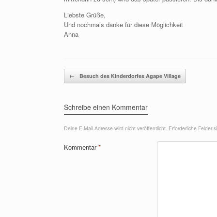
Liebste Grüße,
Und nochmals danke für diese Möglichkeit
Anna
Beitragsnavigation
←
Besuch des Kinderdorfes Agape Village
Schreibe einen Kommentar
Deine E-Mail-Adresse wird nicht veröffentlicht.
Erforderliche Felder 
Kommentar
*