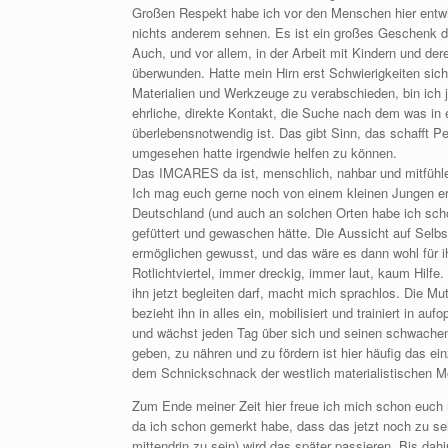
Großen Respekt habe ich vor den Menschen hier entwic
nichts anderem sehnen. Es ist ein großes Geschenk da
Auch, und vor allem, in der Arbeit mit Kindern und d
überwunden. Hatte mein Hirn erst Schwierigkeiten sich
Materialien und Werkzeuge zu verabschieden, bin ich j
ehrliche, direkte Kontakt, die Suche nach dem was in 
überlebensnotwendig ist. Das gibt Sinn, das schafft P
umgesehen hatte irgendwie helfen zu können.
Das IMCARES da ist, menschlich, nahbar und mitfühlen
Ich mag euch gerne noch von einem kleinen Jungen er
Deutschland (und auch an solchen Orten habe ich scho
gefüttert und gewaschen hätte. Die Aussicht auf Selb
ermöglichen gewusst, und das wäre es dann wohl für ih
Rotlichtviertel, immer dreckig, immer laut, kaum Hilfe
ihn jetzt begleiten darf, macht mich sprachlos. Die Mu
bezieht ihn in alles ein, mobilisiert und trainiert in a
und wächst jeden Tag über sich und seinen schwachen
geben, zu nähren und zu fördern ist hier häufig das e
dem Schnickschnack der westlich materialistischen Mög
Zum Ende meiner Zeit hier freue ich mich schon euch
da ich schon gemerkt habe, dass das jetzt noch zu seh
mittendrin zu sein) wird das später passieren. Bis dah