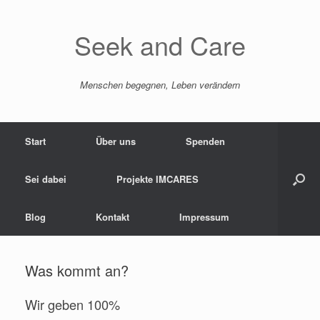
Zum
Inhalt
springen
Seek and Care
Menschen begegnen, Leben verändern
Start
Über uns
Spenden
Sei dabei
Projekte IMCARES
Blog
Kontakt
Impressum
Was kommt an?
Wir geben 100%