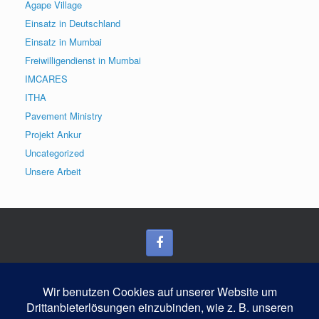
Agape Village
Einsatz in Deutschland
Einsatz in Mumbai
Freiwilligendienst in Mumbai
IMCARES
ITHA
Pavement Ministry
Projekt Ankur
Uncategorized
Unsere Arbeit
Blog