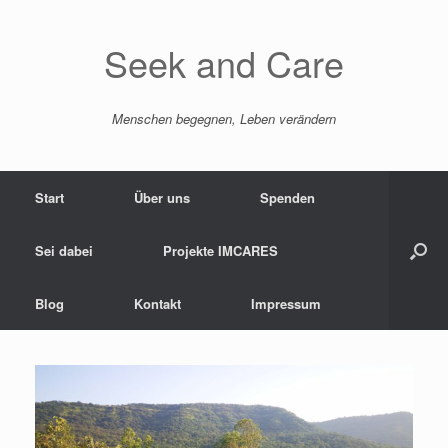
Zum
Inhalt
springen
Seek and Care
Menschen begegnen, Leben verändern
Start
Über uns
Spenden
Sei dabei
Projekte IMCARES
Blog
Kontakt
Impressum