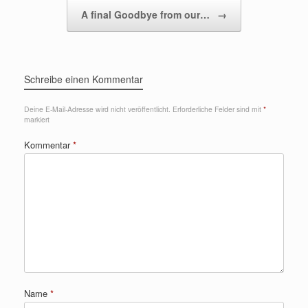
A final Goodbye from our…
→
Schreibe einen Kommentar
Deine E-Mail-Adresse wird nicht veröffentlicht.
Erforderliche Felder sind mit
*
markiert
Kommentar
*
Name
*