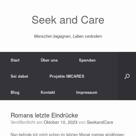
Zum
Inhalt
springen
Seek and Care
Menschen begegnen, Leben verändern
Start
Über uns
Spenden
Sei dabei
Projekte IMCARES
Blog
Kontakt
Impressum
Romans letzte Eindrücke
Veröffentlicht am
Oktober 10, 2023
von
SeekandCare
Nun befinde ich mich schon im letzten Monat meines einjährigen