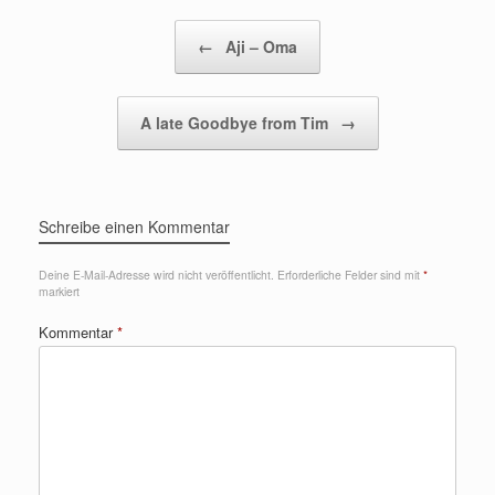
Beitragsnavigation
←
Aji – Oma
A late Goodbye from Tim
→
Schreibe einen Kommentar
Deine E-Mail-Adresse wird nicht veröffentlicht.
Erforderliche Felder sind mit
*
markiert
Kommentar
*