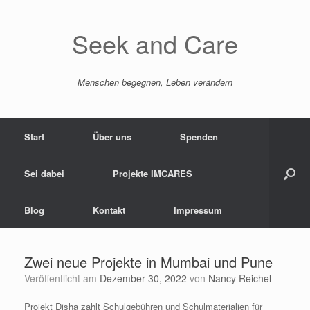
Zum
Inhalt
springen
Seek and Care
Menschen begegnen, Leben verändern
Start
Über uns
Spenden
Sei dabei
Projekte IMCARES
Blog
Kontakt
Impressum
Zwei neue Projekte in Mumbai und Pune
Veröffentlicht am
Dezember 30, 2022
von
Nancy Reichel
Projekt Disha zahlt Schulgebühren und Schulmaterialien für