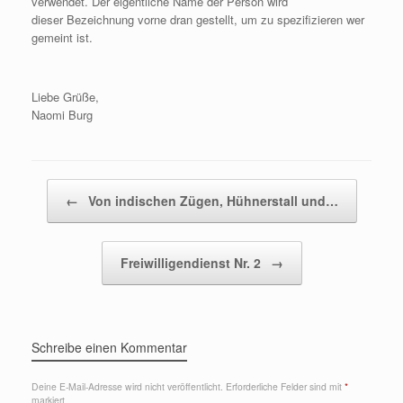
verwendet. Der eigentliche Name der Person wird
dieser Bezeichnung vorne dran gestellt, um zu spezifizieren wer
gemeint ist.
Liebe Grüße,
Naomi Burg
Beitragsnavigation
←
Von indischen Zügen, Hühnerstall und…
Freiwilligendienst Nr. 2
→
Schreibe einen Kommentar
Deine E-Mail-Adresse wird nicht veröffentlicht.
Erforderliche Felder sind mit
*
markiert