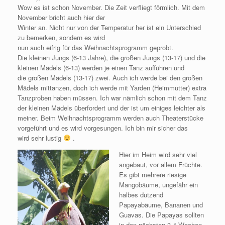
Wow es ist schon November. Die Zeit verfliegt förmlich. Mit dem
November bricht auch hier der
Winter an. Nicht nur von der Temperatur her ist ein Unterschied
zu bemerken, sondern es wird
nun auch eifrig für das Weihnachtsprogramm geprobt.
Die kleinen Jungs (6-13 Jahre), die großen Jungs (13-17) und die
kleinen Mädels (6-13) werden je einen Tanz aufführen und
die großen Mädels (13-17) zwei. Auch ich werde bei den großen
Mädels mittanzen, doch ich werde mit Yarden (Heimmutter) extra
Tanzproben haben müssen. Ich war nämlich schon mit dem Tanz
der kleinen Mädels überfordert und der ist um einiges leichter als
meiner. Beim Weihnachtsprogramm werden auch Theaterstücke
vorgeführt und es wird vorgesungen. Ich bin mir sicher das
wird sehr lustig
.
Hier im Heim wird sehr viel
angebaut, vor allem Früchte.
Es gibt mehrere riesige
Mangobäume, ungefähr ein
halbes dutzend
Papayabäume, Bananen und
Guavas. Die Papayas sollten
in den nächsten 3-4 Wochen