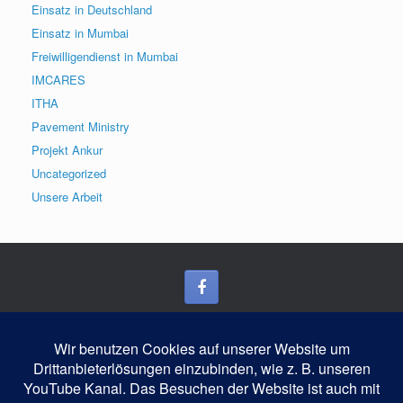
Einsatz in Deutschland
Einsatz in Mumbai
Freiwilligendienst in Mumbai
IMCARES
ITHA
Pavement Ministry
Projekt Ankur
Uncategorized
Unsere Arbeit
Blog
Mitgliedschaft