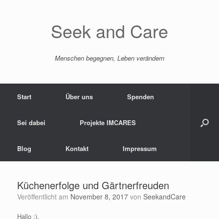
Zum
Inhalt
springen
Seek and Care
Menschen begegnen, Leben verändern
Start
Über uns
Spenden
Sei dabei
Projekte IMCARES
Blog
Kontakt
Impressum
Küchenerfolge und Gärtnerfreuden
Veröffentlicht am
November 8, 2017
von
SeekandCare
Hallo :),