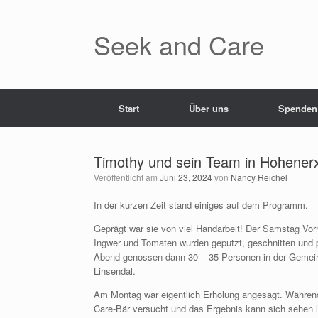
Zum
Inhalt
springen
Seek and Care
Start
Über uns
Spenden
Timothy und sein Team in Hohener
Veröffentlicht am
Juni 23, 2024
von
Nancy Reichel
In der kurzen Zeit stand einiges auf dem Programm.
Geprägt war sie von viel Handarbeit! Der Samstag Vo
Ingwer und Tomaten wurden geputzt, geschnitten und p
Abend genossen dann 30 – 35 Personen in der Gemein
Linsendal.
Am Montag war eigentlich Erholung angesagt. Während
Care-Bär versucht und das Ergebnis kann sich sehen l