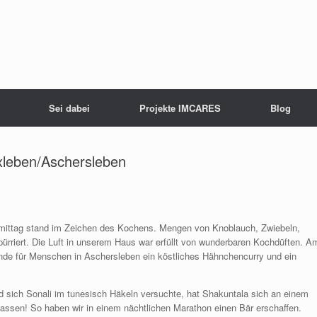
Sei dabei
Projekte IMCARES
Blog
xleben/Aschersleben
rmittag stand im Zeichen des Kochens. Mengen von Knoblauch, Zwiebeln,
ürriert. Die Luft in unserem Haus war erfüllt von wunderbaren Kochdüften. A
de für Menschen in Aschersleben ein köstliches Hähnchencurry und ein
 sich Sonali im tunesisch Häkeln versuchte, hat Shakuntala sich an einem
assen! So haben wir in einem nächtlichen Marathon einen Bär erschaffen.