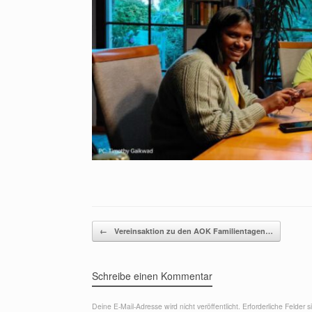
Beitragsnavigation
←
Vereinsaktion zu den AOK Familientagen…
Schreibe einen Kommentar
Deine E-Mail-Adresse wird nicht veröffentlicht.
Erforderliche Felder 