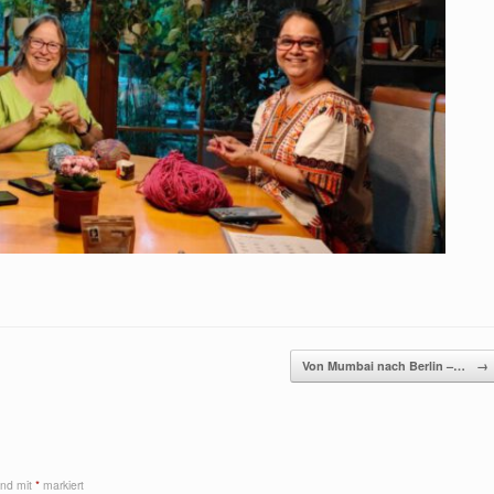
Von Mumbai nach Berlin –…
→
sind mit
*
markiert