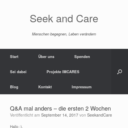
Zum
Inhalt
springen
Seek and Care
Menschen begegnen, Leben verändern
Start
Über uns
Spenden
Sei dabei
Projekte IMCARES
Blog
Kontakt
Impressum
Q&A mal anders – die ersten 2 Wochen
Veröffentlicht am
September 14, 2017
von
SeekandCare
Hallo :),