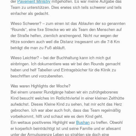
der
Pavement Ministry
mitgeholfen. Es war meine Aufgabe das
Team zu unterstützen. Dies erwies sich teils schwerer und teils
einfacher als gedacht.
Wieso Schwerer? – zum einen ist das Ablaufen der so genannten
“Rounds”, eine fixe Strecke wo wir als Team den Menschen auf
der Straße helfen, ziemlich anstrengend. Nicht nur wegen der
Hitze sondern auch weil die Distanz insgesamt um die 7-8 Km
beträgt die man zu Fuß abläuft.
Wieso Leichter? – bei der Buchhaltung kann ich mich gut
einbringen. Ich dokumentiere was wir bei den Rounds gemacht
haben und helf Tabellen und Eintragsbücher für die Klinik zu
beschriften und vorzubereiten.
Was waren Highlights der Woche?
Bei einem unserer Rundgänge haben wir ein zufrühgeborenes
Kind besucht welches im Rotlichtviertel in einer kleinen Zelthütte
aufwächst. Dieses Kleine Kind zu sehen, hat mir echt das Herz
gebrochen. Ich war aber auch froh, dass das Team regelmäßig
vorbeikommt, hilft und schaut wie es dem Kind geht.
Ein weitaus positiveres Highlight war
Bushan
zu treffen. Obwohl
er korperlich beinträchtigt ist und seine Familie und er allesamt
unter der Armutsgrenze Leben so strahlen sie doch eine